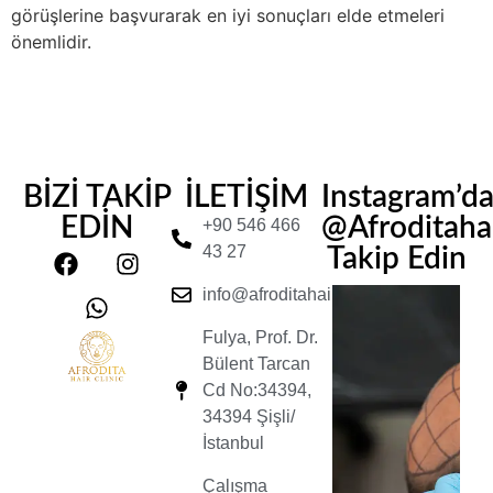
görüşlerine başvurarak en iyi sonuçları elde etmeleri
önemlidir.
BİZİ TAKİP
İLETİŞİM
Instagram’d
EDİN
@Afroditahair
+90 546 466
43 27
Takip Edin
info@afroditahairclinic.com
Fulya, Prof. Dr.
Bülent Tarcan
Cd No:34394,
34394 Şişli/
İstanbul
Çalışma