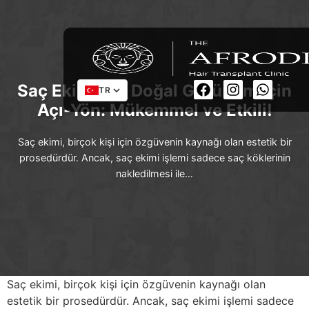
Saç Ekiminde Doğal Görünüm İçin
TR
Açı-Yön: Mükemmel ve Etkili!
Saç ekimi, birçok kişi için özgüvenin kaynağı olan estetik bir
prosedürdür. Ancak, saç ekimi işlemi sadece saç köklerinin
nakledilmesi ile…
Saç ekimi, birçok kişi için özgüvenin kaynağı olan
estetik bir prosedürdür. Ancak, saç ekimi işlemi sadece