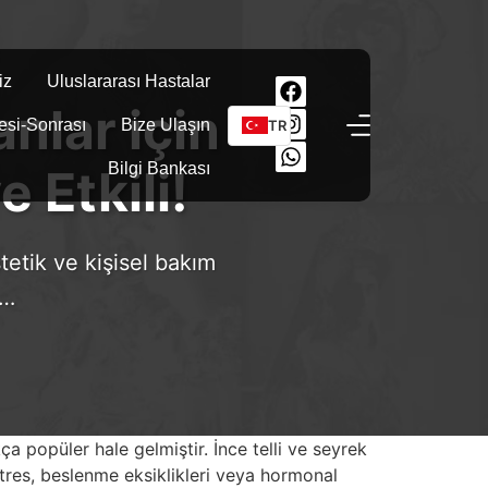
iz
Uluslararası Hastalar
nlar için
esi-Sonrası
Bize Ulaşın
TR
Bilgi Bankası
 Etkili!
stetik ve kişisel bakım
i…
ça popüler hale gelmiştir. İnce telli ve seyrek
 stres, beslenme eksiklikleri veya hormonal