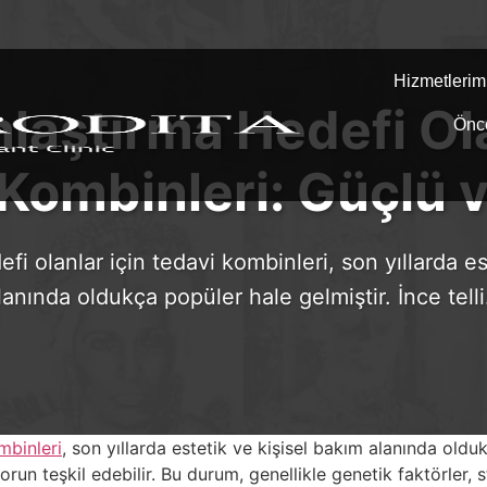
Hizmetlerim
nlaştırma Hedefi Ola
Önc
Kombinleri: Güçlü ve
fi olanlar için tedavi kombinleri, son yıllarda e
lanında oldukça popüler hale gelmiştir. İnce tell
mbinleri
, son yıllarda estetik ve kişisel bakım alanında olduk
orun teşkil edebilir. Bu durum, genellikle genetik faktörler,