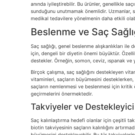
anında iyileştirebilir. Bu ürünler, genellikle 
sunduğunu unutmamak önemlidir. Uzmanlar, saç ka
medikal tedavilere yönelmenin daha etkili ola
Beslenme ve Saç Sağlı
Saç sağlığı, genel beslenme alışkanlıkları ile 
için, dengeli bir diyetin önemi büyüktür. Özell
destekler. Örneğin, somon, ceviz, ıspanak ve y
Birçok çalışma, saç sağlığını destekleyen vitam
vitaminleri, saçların büyümesini desteklerken, C
saçların nemlenmesi ve beslenmesi için kritik ö
geçirmelerini önermektedir.
Takviyeler ve Destekleyici
Saç kalınlaştırma hedefi olanlar için çeşitli ta
biotin takviyesinin saçların kalınlığını artır
büyümesini destekleyebilir. Bu tür takviyelerin