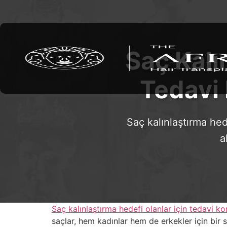
Saç Kalı
Tedavi 
Saç kalınlaştırma hede
a
Saç kalınlaştırma hedefi olanlar için tedavi ko
saçlar, hem kadınlar hem de erkekler için bir s