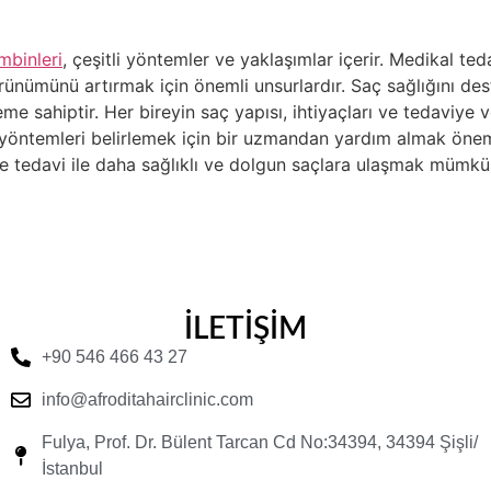
mbinleri
, çeşitli yöntemler ve yaklaşımlar içerir. Medikal t
 görünümünü artırmak için önemli unsurlardır. Saç sağlığını des
e sahiptir. Her bireyin saç yapısı, ihtiyaçları ve tedaviye ve
 yöntemleri belirlemek için bir uzmandan yardım almak öneml
ve tedavi ile daha sağlıklı ve dolgun saçlara ulaşmak mümkü
İLETİŞİM
+90 546 466 43 27
info@afroditahairclinic.com
Fulya, Prof. Dr. Bülent Tarcan Cd No:34394, 34394 Şişli/
İstanbul