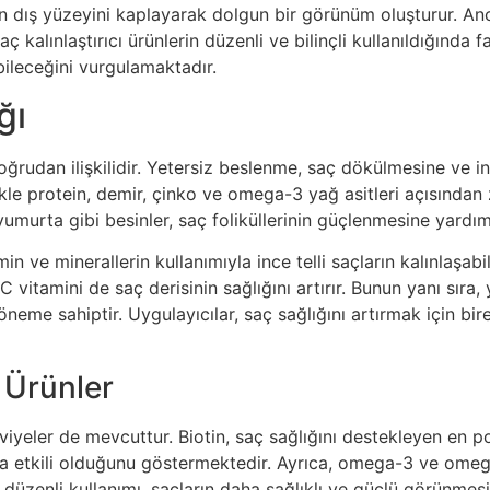
saçın dış yüzeyini kaplayarak dolgun bir görünüm oluşturur. A
lınlaştırıcı ürünlerin düzenli ve bilinçli kullanıldığında fa
bileceğini vurgulamaktadır.
ğı
doğrudan ilişkilidir. Yetersiz beslenme, saç dökülmesine ve in
ikle protein, demir, çinko ve omega-3 yağ asitleri açısından 
umurta gibi besinler, saç foliküllerinin güçlenmesine yardım
in ve minerallerin kullanımıyla ince telli saçların kalınlaşab
 vitamini de saç derisinin sağlığını artırır. Bunun yanı sıra, 
neme sahiptir. Uygulayıcılar, saç sağlığını artırmak için bir
 Ürünler
kviyeler de mevcuttur. Biotin, saç sağlığını destekleyen en po
mada etkili olduğunu göstermektedir. Ayrıca, omega-3 ve omeg
 düzenli kullanımı, saçların daha sağlıklı ve güçlü görünmesi