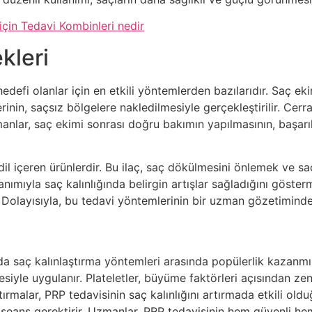
için Tedavi Kombinleri nedir
kleri
edefi olanlar için en etkili yöntemlerden bazılarıdır. Saç ek
llerinin, saçsız bölgelere nakledilmesiyle gerçekleştirilir. 
manlar, saç ekimi sonrası doğru bakımın yapılmasının, başarıl
l içeren ürünlerdir. Bu ilaç, saç dökülmesini önlemek ve saç 
anımıyla saç kalınlığında belirgin artışlar sağladığını gösterm
 Dolayısıyla, bu tedavi yöntemlerinin bir uzman gözetiminde
rda saç kalınlaştırma yöntemleri arasında popülerlik kazanmı
mesiyle uygulanır. Plateletler, büyüme faktörleri açısından ze
ştırmalar, PRP tedavisinin saç kalınlığını artırmada etkili o
kaç seans gerektirir. Uzmanlar, PRP tedavisinin hem güvenli 