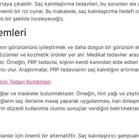
taya çıkabilir. Saç kalınlaştırma tedavileri, bu sorunları ele
önemli bir rol oynar. Bu makalede, saç kalınlaştırma hedefi o
lı bir şekilde inceleyeceğiz.
emleri
rının görünümünü iyileştirmek ve daha dolgun bir görünüm elde
özümler ve kozmetik ürünler yer alır. Medikal tedaviler aras
ır. Örneğin, PRP tedavisi, kişinin kendi kanından elde edilen 
ımcı olur. Araştırmalar, PRP tedavisinin saç kalınlığını artır
için Tedavi Kombinleri
ağlar ve maskeler bulunmaktadır. Örneğin, hint yağı ve zeyti
yağların saç derisine masaj yaparak uygulanması, kan dolaşım
in düzenli kullanımla olumlu sonuçlar verdiğini belirtmekted
anlar için önemli bir alternatiftir. Saç kalınlaştırıcı şampu