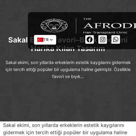
Sakal Ekimi: Favori–Bıyık Geçişini
TR
Harika Kılan Tasarım
Sakal ekimi, son yıllarda erkeklerin estetik kaygılarını gidermek
için tercih ettiği popüler bir uygulama haline gelmiştir. Özellikle
favori ve bıyık…
Sakal ekimi, son yıllarda erkeklerin estetik kaygılarını
gidermek için tercih ettiği popüler bir uygulama haline