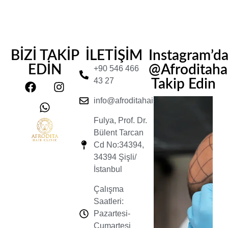
BİZİ TAKİP
İLETİŞİM
Instagram’d
EDİN
@Afroditahair
+90 546 466
43 27
Takip Edin
info@afroditahairclinic.com
Fulya, Prof. Dr.
Bülent Tarcan
Cd No:34394,
34394 Şişli/
İstanbul
Çalışma
Saatleri:
Pazartesi-
Cumartesi