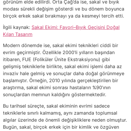
görünüm elde edilirdi. Orta Çağ’da ise, sakal ve bıyık
modası sürekli değişim gösterdi ve bu dönem boyunca
birçok erkek sakal bırakmayı ya da kesmeyi tercih etti.
İlgili kaynak:
Sakal Ekimi: Favori–Bıyık Geçişini Doğal
Kılan Tasarım
Modern dönemde ise, sakal ekimi teknikleri ciddi bir
evrim geçirmiştir. Özellikle 2000’li yılların başından
itibaren, FUE (Foliküler Ünite Ekstraksiyonu) gibi
gelişmiş tekniklerle birlikte, sakal ekimi işlemi daha az
invaziv hale gelmiş ve sonuçlar daha doğal görünmeye
başlamıştır. Örneğin, 2010 yılında gerçekleştirilen bir
araştırma, sakal ekimi sonrası hastaların %90’ının
sonuçlardan memnun kaldığını göstermektedir.
Bu tarihsel süreçte, sakal ekiminin evrimi sadece
tekniklerle sınırlı kalmamış, aynı zamanda toplumsal
algılar üzerinde de önemli değişikliklere neden olmuştur.
Bugün, sakal, birçok erkek için bir kimlik ve özgüven