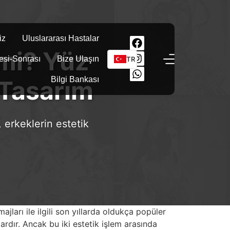
iz
Uluslararası Hastalar
 mi? Yüz
esi-Sonrası
Bize Ulaşın
TR
Bilgi Bankası
Tasarım
 erkeklerin estetik
ajları ile ilgili son yıllarda oldukça popüler
rlardır. Ancak bu iki estetik işlem arasında