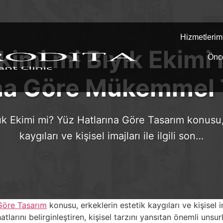
Hizmetlerim
kimi mi Bıyık Ekimi
Önc
ına Göre Mükemmel 
ık Ekimi mi? Yüz Hatlarına Göre Tasarım konusu,
kaygıları ve kişisel imajları ile ilgili son…
 Göre Tasarım
konusu, erkeklerin estetik kaygıları ve kişisel im
atlarını belirginleştiren, kişisel tarzını yansıtan önemli unsu