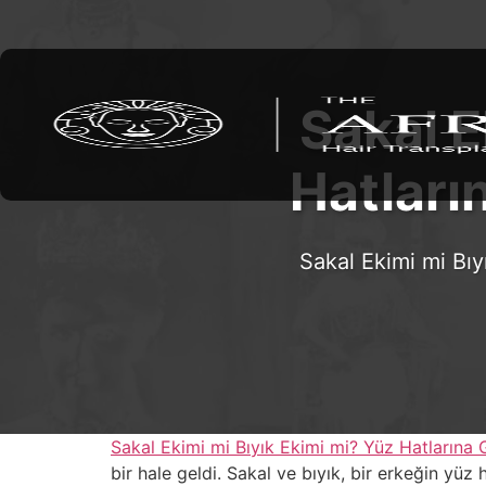
Sakal E
Hatlar
Sakal Ekimi mi Bıy
Sakal Ekimi mi Bıyık Ekimi mi? Yüz Hatlarına
bir hale geldi. Sakal ve bıyık, bir erkeğin yüz h