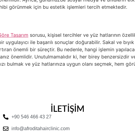
hibi görünmek için bu estetik işlemleri tercih etmektedir.
 Göre Tasarım
sorusu, kişisel tercihler ve yüz hatlarının özell
r uygulayıcı ile başarılı sonuçlar doğurabilir. Sakal ve bıyık
ran önemli bir süreçtir. Bu nedenle, hangi işlemin yapılacağın
anız önemlidir. Unutulmamalıdır ki, her birey benzersizdir ve
rzınızı bulmak ve yüz hatlarınıza uygun olanı seçmek, hem g
İLETİŞİM
+90 546 466 43 27
info@afroditahairclinic.com