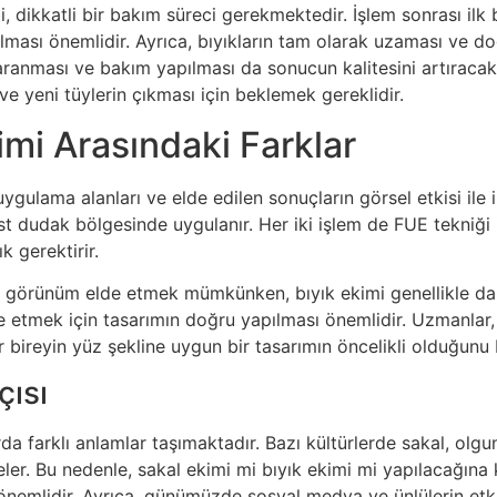
i, dikkatli bir bakım süreci gerekmektedir. İşlem sonrası ilk
ılması önemlidir. Ayrıca, bıyıkların tam olarak uzaması ve 
 taranması ve bakım yapılması da sonucun kalitesini artıraca
ve yeni tüylerin çıkması için beklemek gereklidir.
imi Arasındaki Farklar
ygulama alanları ve elde edilen sonuçların görsel etkisi ile i
üst dudak bölgesinde uygulanır. Her iki işlem de FUE tekniği 
k gerektirir.
r görünüm elde etmek mümkünken, bıyık ekimi genellikle daha
etmek için tasarımın doğru yapılması önemlidir. Uzmanlar, b
r bireyin yüz şekline uygun bir tasarımın öncelikli olduğunu 
çısı
arda farklı anlamlar taşımaktadır. Bazı kültürlerde sakal, olg
ler. Bu nedenle, sakal ekimi mi bıyık ekimi mi yapılacağına k
nemlidir. Ayrıca, günümüzde sosyal medya ve ünlülerin etki