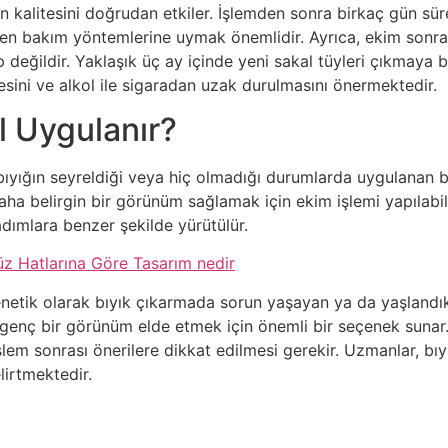
n kalitesini doğrudan etkiler. İşlemden sonra birkaç gün sür
len bakım yöntemlerine uymak önemlidir. Ayrıca, ekim sonrası
p değildir. Yaklaşık üç ay içinde yeni sakal tüyleri çıkmaya
esini ve alkol ile sigaradan uzak durulmasını önermektedir.
l Uygulanır?
 bıyığın seyreldiği veya hiç olmadığı durumlarda uygulanan bi
aha belirgin bir görünüm sağlamak için ekim işlemi yapılabilir
adımlara benzer şekilde yürütülür.
üz Hatlarına Göre Tasarım nedir
 genetik olarak bıyık çıkarmada sorun yaşayan ya da yaşland
 genç bir görünüm elde etmek için önemli bir seçenek sunar.
işlem sonrası önerilere dikkat edilmesi gerekir. Uzmanlar, bı
lirtmektedir.