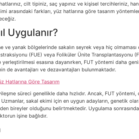
atlarınız, cilt tipiniz, saç yapınız ve kişisel tercihleriniz, 
kimi arasındaki farkları, yüz hatlarına göre tasarım yönteml
eceğiz.
ıl Uygulanır?
ene ve yanak bölgelerinde sakalın seyrek veya hiç olmaması
Ekstraksiyonu (FUE) veya Foliküler Ünite Transplantasyonu (FU
ye yerleştirilmesi esasına dayanırken, FUT yöntemi daha gen
emin de avantajları ve dezavantajları bulunmaktadır.
üz Hatlarına Göre Tasarım
ileşme süreci genellikle daha hızlıdır. Ancak, FUT yöntemi,
r. Uzmanlar, sakal ekimi için en uygun adayların, genetik o
n bireyler olduğunu belirtmektedir. Uygulama sonrasında, s
torun işine bağlıdır.
m