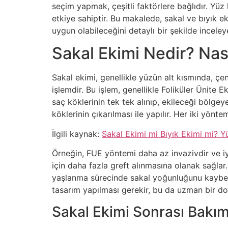
seçim yapmak, çeşitli faktörlere bağlıdır. Yüz h
etkiye sahiptir. Bu makalede, sakal ve bıyık e
uygun olabileceğini detaylı bir şekilde inceley
Sakal Ekimi Nedir? Nas
Sakal ekimi, genellikle yüzün alt kısmında, ç
işlemdir. Bu işlem, genellikle Foliküler Ünite 
saç köklerinin tek tek alınıp, ekileceği bölge
köklerinin çıkarılması ile yapılır. Her iki yönt
İlgili kaynak:
Sakal Ekimi mi Bıyık Ekimi mi? Y
Örneğin, FUE yöntemi daha az invazivdir ve iy
için daha fazla greft alınmasına olanak sağla
yaşlanma sürecinde sakal yoğunluğunu kaybede
tasarım yapılması gerekir, bu da uzman bir dok
Sakal Ekimi Sonrası Bakı