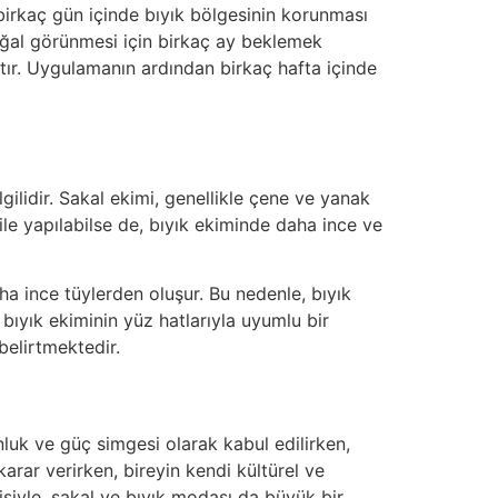
 birkaç gün içinde bıyık bölgesinin korunması
doğal görünmesi için birkaç ay beklemek
ktır. Uygulamanın ardından birkaç hafta içinde
lgilidir. Sakal ekimi, genellikle çene ve yanak
ile yapılabilse de, bıyık ekiminde daha ince ve
 ince tüylerden oluşur. Bu nedenle, bıyık
ıyık ekiminin yüz hatlarıyla uyumlu bir
belirtmektedir.
unluk ve güç simgesi olarak kabul edilirken,
arar verirken, bireyin kendi kültürel ve
siyle, sakal ve bıyık modası da büyük bir