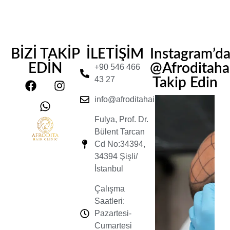
BİZİ TAKİP
İLETİŞİM
Instagram’d
EDİN
@Afroditahair
+90 546 466
43 27
Takip Edin
info@afroditahairclinic.com
Fulya, Prof. Dr.
Bülent Tarcan
Cd No:34394,
34394 Şişli/
İstanbul
Çalışma
Saatleri:
Pazartesi-
Cumartesi