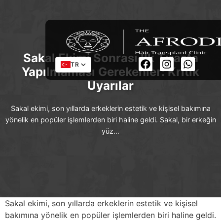
Sakal Ekimi Sonrası İlk Tıraşta
TR
Yapılmaması Gerekenler: Kritik
Uyarılar
Sakal ekimi, son yıllarda erkeklerin estetik ve kişisel bakımına
yönelik en popüler işlemlerden biri haline geldi. Sakal, bir erkeğin
yüz…
Sakal ekimi, son yıllarda erkeklerin estetik ve kişisel
bakımına yönelik en popüler işlemlerden biri haline geldi.