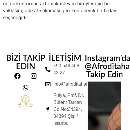
derisi konforunu artırmak isteyen bireyler için bu
yaklaşım, dikkate alınması gereken önemli bir tedavi
seçeneğidir.
BİZİ TAKİP
İLETİŞİM
Instagram’d
EDİN
@Afroditahair
+90 546 466
43 27
Takip Edin
info@afroditahairclinic.com
Fulya, Prof. Dr.
Bülent Tarcan
Cd No:34394,
34394 Şişli/
İstanbul