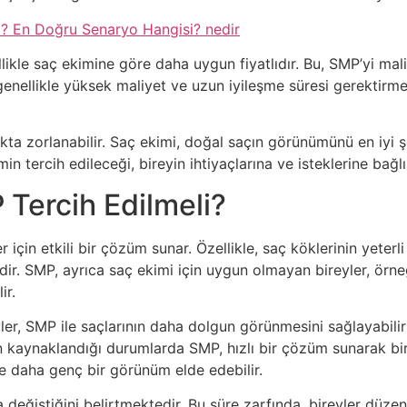
ı? En Doğru Senaryo Hangisi? nedir
llikle saç ekimine göre daha uygun fiyatlıdır. Bu, SMP’yi mali
 genellikle yüksek maliyet ve uzun iyileşme süresi gerektirme
a zorlanabilir. Saç ekimi, doğal saçın görünümünü en iyi ş
in tercih edileceği, bireyin ihtiyaçlarına ve isteklerine bağl
Tercih Edilmeli?
 için etkili bir çözüm sunar. Özellikle, saç köklerinin yete
dir. SMP, ayrıca saç ekimi için uygun olmayan bireyler, örn
ir.
er, SMP ile saçlarının daha dolgun görünmesini sağlayabilir
n kaynaklandığı durumlarda SMP, hızlı bir çözüm sunarak bire
e daha genç bir görünüm elde edebilir.
da değiştiğini belirtmektedir. Bu süre zarfında, bireyler düz