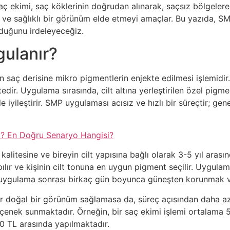
saç ekimi, saç köklerinin doğrudan alınarak, saçsız bölgele
ve sağlıklı bir görünüm elde etmeyi amaçlar. Bu yazıda, SMP 
lduğunu irdeleyeceğiz.
gulanır?
 saç derisine mikro pigmentlerin enjekte edilmesi işlemidir
edir. Uygulama sırasında, cilt altına yerleştirilen özel pigme
yileştirir. SMP uygulaması acısız ve hızlı bir süreçtir; gen
ı? En Doğru Senaryo Hangisi?
n kalitesine ve bireyin cilt yapısına bağlı olarak 3-5 yıl ara
ılır ve kişinin cilt tonuna en uygun pigment seçilir. Uygulam
 uygulama sonrası birkaç gün boyunca güneşten korunmak ve
 doğal bir görünüm sağlamasa da, süreç açısından daha az i
seçenek sunmaktadır. Örneğin, bir saç ekimi işlemi ortalama 
0 TL arasında yapılmaktadır.