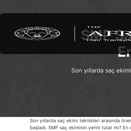
SMP Saç
En
Son yıllarda saç ekimi
Son yıllarda saç ekimi teknikleri arasında ö
başladı. SMP saç ekiminin yerini tutar mı? En 