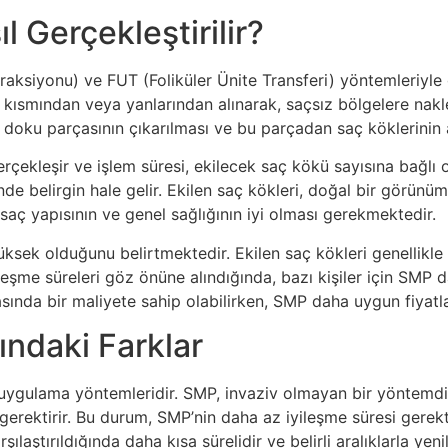
l Gerçekleştirilir?
raksiyonu) ve FUT (Foliküler Ünite Transferi) yöntemleriyle g
 kısmından veya yanlarından alınarak, saçsız bölgelere nakle
 doku parçasının çıkarılması ve bu parçadan saç köklerinin a
erçekleşir ve işlem süresi, ekilecek saç kökü sayısına bağlı 
de belirgin hale gelir. Ekilen saç kökleri, doğal bir görünüm 
n saç yapısının ve genel sağlığının iyi olması gerekmektedir.
n yüksek olduğunu belirtmektedir. Ekilen saç kökleri genelli
ileşme süreleri göz önüne alındığında, bazı kişiler için SMP d
ında bir maliyete sahip olabilirken, SMP daha uygun fiyatla
ndaki Farklar
 uygulama yöntemleridir. SMP, invaziv olmayan bir yöntemdir
 gerektirir. Bu durum, SMP’nin daha az iyileşme süresi gerek
rşılaştırıldığında daha kısa sürelidir ve belirli aralıklarla yen