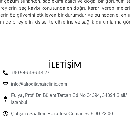
ir çözüm sunarken, saç ekimi kalıcı ve doğal bir görünüm sa
ireylerin, saç kaybı konusunda en doğru kararı verebilmeleri
reylerin öz güvenini etkileyen bir durumdur ve bu nedenle,
m de bireylerin kişisel tercihlerine ve sağlık durumlarına gör
İLETİŞİM
+90 546 466 43 27
info@afroditahairclinic.com
Fulya, Prof. Dr. Bülent Tarcan Cd No:34394, 34394 Şişli/
İstanbul
Çalışma Saatleri: Pazartesi-Cumartesi 8:30-22:00