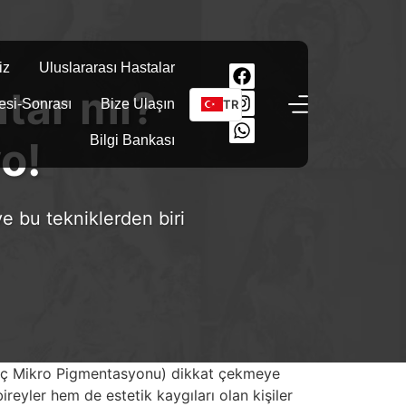
iz
Uluslararası Hastalar
utar mı?
esi-Sonrası
Bize Ulaşın
TR
Bilgi Bankası
yo!
ve bu tekniklerden biri
 (Saç Mikro Pigmentasyonu) dikkat çekmeye
reyler hem de estetik kaygıları olan kişiler