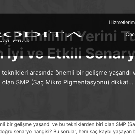
Hizmetlerim
 Ekiminin Yerini T
Önc
 İyi ve Etkili Senar
 teknikleri arasında önemli bir gelişme yaşandı 
olan SMP (Saç Mikro Pigmentasyonu) dikkat…
nemli bir gelişme yaşandı ve bu tekniklerden biri olan SMP
doğru senaryo hangisi? Bu sorular, hem saç kaybı yaşayan bi