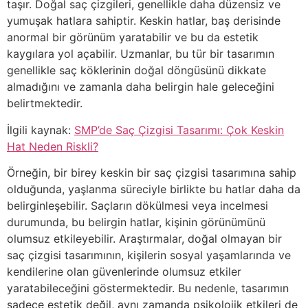
taşır. Doğal saç çizgileri, genellikle daha düzensiz ve
yumuşak hatlara sahiptir. Keskin hatlar, baş derisinde
anormal bir görünüm yaratabilir ve bu da estetik
kaygılara yol açabilir. Uzmanlar, bu tür bir tasarımın
genellikle saç köklerinin doğal döngüsünü dikkate
almadığını ve zamanla daha belirgin hale geleceğini
belirtmektedir.
İlgili kaynak:
SMP’de Saç Çizgisi Tasarımı: Çok Keskin
Hat Neden Riskli?
Örneğin, bir birey keskin bir saç çizgisi tasarımına sahip
olduğunda, yaşlanma süreciyle birlikte bu hatlar daha da
belirginleşebilir. Saçların dökülmesi veya incelmesi
durumunda, bu belirgin hatlar, kişinin görünümünü
olumsuz etkileyebilir. Araştırmalar, doğal olmayan bir
saç çizgisi tasarımının, kişilerin sosyal yaşamlarında ve
kendilerine olan güvenlerinde olumsuz etkiler
yaratabileceğini göstermektedir. Bu nedenle, tasarımın
sadece estetik değil, aynı zamanda psikolojik etkileri de