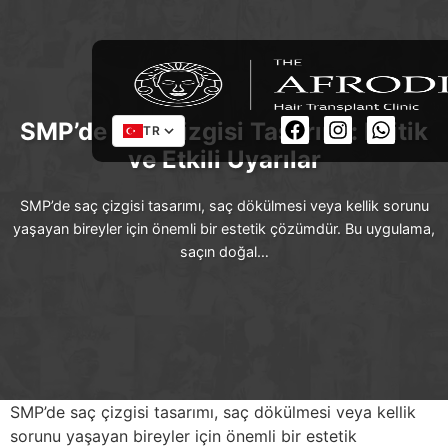
SMP’de Saç Çizgisi Tasarımı: Kritik
TR
ve Etkili Uyarılar
SMP’de saç çizgisi tasarımı, saç dökülmesi veya kellik sorunu
yaşayan bireyler için önemli bir estetik çözümdür. Bu uygulama,
saçın doğal…
SMP’de saç çizgisi tasarımı, saç dökülmesi veya kellik
sorunu yaşayan bireyler için önemli bir estetik