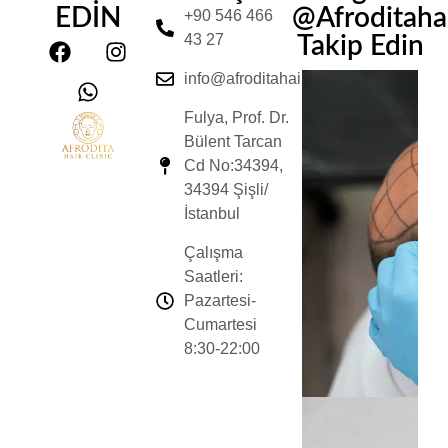
EDİN
@Afroditahair
+90 546 466
43 27
Takip Edin
info@afroditahairclinic.com
Fulya, Prof. Dr.
Bülent Tarcan
Cd No:34394,
34394 Şişli/
İstanbul
Çalışma
Saatleri:
Pazartesi-
Cumartesi
8:30-22:00