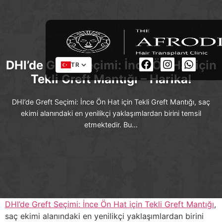
DHI’de Greft Seçimi: İnce Ön Hat için
TR
Tekli Greft Mantığı – Harika!
DHI’de Greft Seçimi: İnce Ön Hat için Tekli Greft Mantığı, saç
ekimi alanındaki en yenilikçi yaklaşımlardan birini temsil
etmektedir. Bu…
DHI’de Greft Seçimi: İnce Ön Hat için Tekli Greft Mantığı
,
saç ekimi alanındaki en yenilikçi yaklaşımlardan birini