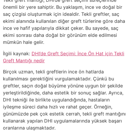
Tekli greft mantığı, DHI’de greft seçimi süreçlerinde
önemli bir yere sahiptir. Bu yaklaşım, ince ve doğal bir
saç çizgisi oluşturmak için idealdir. Tekli greftler, saç
ekimi alanında kullanılan diğer greft türlerine göre daha
ince ve hafif yapılarıyla dikkat çeker. Bu sayede, saç
ekimi sonrası daha doğal bir görünüm elde edilmesi
mümkün hale gelir.
İlgili kaynak:
DHI’de Greft Seçimi: İnce Ön Hat için Tekli
Greft Mantığı nedir
Birçok uzman, tekli greftlerin ince ön hatlarda
kullanılması gerektiğini vurgulamaktadır. Çünkü bu
greftler, saçın doğal büyüme yönüne uygun bir şekilde
yerleştirildiğinde, daha estetik bir sonuç sağlar. Ayrıca,
DHI tekniği ile birlikte uygulandığında, hastaların
iyileşme süreci daha hızlı ve rahat geçer. Örneğin,
günümüzde pek çok estetik cerrah, tekli greft mantığını
kullanarak yapılan DHI uygulamalarında yüksek başarı
oranlarına ulaşmaktadır.