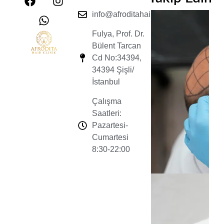
info@afroditahairclinic.com
Fulya, Prof. Dr.
Bülent Tarcan
Cd No:34394,
34394 Şişli/
İstanbul
Çalışma
Saatleri:
Pazartesi-
Cumartesi
8:30-22:00