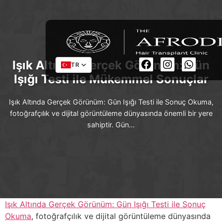
Işık Altında Gerçek Görünüm: Gün
TR
Işığı Testi ile Mükemmel Sonuçlar
Işık Altında Gerçek Görünüm: Gün Işığı Testi ile Sonuç Okuma,
fotoğrafçılık ve dijital görüntüleme dünyasında önemli bir yere
sahiptir. Gün…
Işık Altında Gerçek Görünüm: Gün Işığı Testi ile Sonuç
Okuma
, fotoğrafçılık ve dijital görüntüleme dünyasında