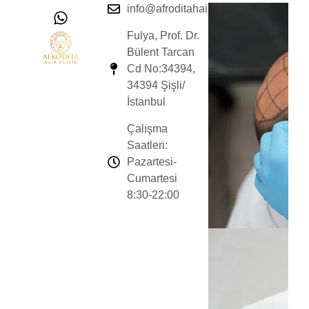
info@afroditahairclinic.com
Fulya, Prof. Dr.
Bülent Tarcan
Cd No:34394,
34394 Şişli/
İstanbul
Çalışma
Saatleri:
Pazartesi-
Cumartesi
8:30-22:00