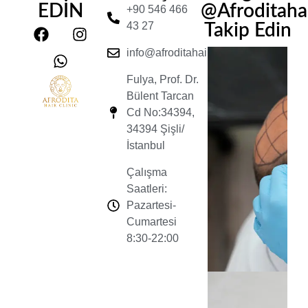
EDİN
@Afroditahair
+90 546 466
43 27
Takip Edin
info@afroditahairclinic.com
Fulya, Prof. Dr.
Bülent Tarcan
Cd No:34394,
34394 Şişli/
İstanbul
Çalışma
Saatleri:
Pazartesi-
Cumartesi
8:30-22:00