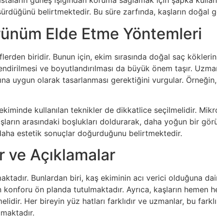
 hastaların güneş ışığından koruma sağlamak için şapka kullan
sürdüğünü belirtmektedir. Bu süre zarfında, kaşların doğal 
örünüm Elde Etme Yöntemleri
rden biridir. Bunun için, ekim sırasında doğal saç köklerini
lendirilmesi ve boyutlandırılması da büyük önem taşır. Uzma
na uygun olarak tasarlanması gerektiğini vurgular. Örneğin, d
kiminde kullanılan teknikler de dikkatlice seçilmelidir. Mik
ların arasındaki boşlukları doldurarak, daha yoğun bir görün
daha estetik sonuçlar doğurduğunu belirtmektedir.
r ve Açıklamalar
maktadır. Bunlardan biri, kaş ekiminin acı verici olduğuna dair
ın konforu ön planda tutulmaktadır. Ayrıca, kaşların hemen 
lidir. Her bireyin yüz hatları farklıdır ve uzmanlar, bu far
apmaktadır.