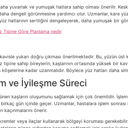
 daha yuvarlak ve yumuşak hatlara sahip olması önerilir. Kesk
 daha dengeli görünmesine yardımcı olur. Uzmanlar, kare yüz t
 yüz hatlarının sertliğini dengeleyerek, daha yumuşak bir gö
üz Tipine Göre Planlama nedir
r kavisle yukarı doğru çıkması önerilmektedir. Bu, yüzün üst 
 tipine sahip bireylerin, kaşlarının ortasında yüksek bir kav
ş köşelerine kadar uzanmalıdır. Böylece yüz hatları daha sime
m ve İyileşme Süreci
rünen kaşların oluşumunu sağlamak için çok önemlidir. İşle
kle birkaç gün içinde geçer. Uzmanlar, hastalara işlem sonras
en kaçınmalarını önerir.
i kremler veya ilaçlar kullanarak bölgeyi koruması gerekebili