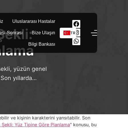
iz
Uluslararası Hastalar
Şekli:
esi-Sonrası
Bize Ulaşın
TR
Bilgi Bankası
nlama
şekli, yüzün genel
 Son yıllarda…
ir ve kişinin karakterini yansıtabilir. Son
ş Şekli: Yüz Tipine Göre Planlama
” konusu, bu