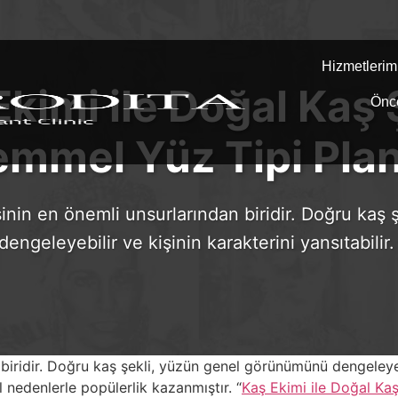
Hizmetlerim
kimi ile Doğal Kaş 
Önc
mmel Yüz Tipi Pla
sinin en önemli unsurlarından biridir. Doğru kaş 
ngeleyebilir ve kişinin karakterini yansıtabilir.
biridir. Doğru kaş şekli, yüzün genel görünümünü dengeleyebil
 nedenlerle popülerlik kazanmıştır. “
Kaş Ekimi ile Doğal Ka