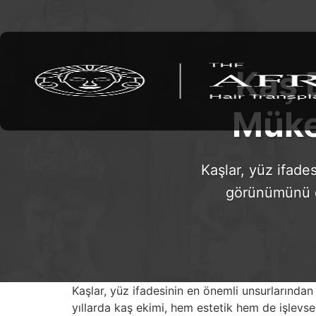
Kaş E
Müke
Kaşlar, yüz ifade
görünümünü de
Kaşlar, yüz ifadesinin en önemli unsurlarından 
yıllarda kaş ekimi, hem estetik hem de işlevsel