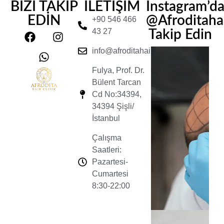
BİZİ TAKİP
İLETİŞİM
Instagram’d
EDİN
@Afroditahair
+90 546 466
43 27
Takip Edin
info@afroditahairclinic.com
Fulya, Prof. Dr.
Bülent Tarcan
Cd No:34394,
34394 Şişli/
İstanbul
Çalışma
Saatleri:
Pazartesi-
Cumartesi
8:30-22:00