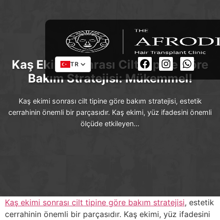
Kaş Ekimi Sonrası Cilt Tipine Göre
TR
Bakım Stratejisi: Mükemmel!
Kaş ekimi sonrası cilt tipine göre bakım stratejisi, estetik
cerrahinin önemli bir parçasıdır. Kaş ekimi, yüz ifadesini önemli
ölçüde etkileyen…
Kaş ekimi sonrası cilt tipine göre bakım stratejisi
, estetik
cerrahinin önemli bir parçasıdır. Kaş ekimi, yüz ifadesini