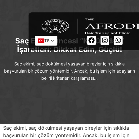
Saç Ekimi Öncesi “Kötü Aday”
TR
İşaretleri: Dikkat Edin, Güçlü!
Saç ekimi, saç dökülmesi yaşayan bireyler için sıklıkla
başvurulan bir çözüm yöntemidir. Ancak, bu işlem için adayların
belirli kriterleri karşılaması…
Saç ekimi, saç dökülmesi yaşayan bireyler için sıklıkla
başvurulan bir çözüm yöntemidir. Ancak, bu işlem için