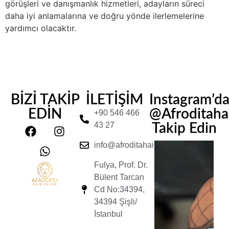
görüşleri ve danışmanlık hizmetleri, adayların süreci
daha iyi anlamalarına ve doğru yönde ilerlemelerine
yardımcı olacaktır.
BİZİ TAKİP
İLETİŞİM
Instagram’d
EDİN
@Afroditahair
+90 546 466
43 27
Takip Edin
info@afroditahairclinic.com
Fulya, Prof. Dr.
Bülent Tarcan
Cd No:34394,
34394 Şişli/
İstanbul